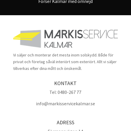
Förser Kalmar med omnejd
Vi säljer och monterar det mesta inom solskydd. Både för
privat och företag såväl interiört som exteriört. Allt vi säljer
tillverkas efter dina mått och önskemål.
KONTAKT
Tel:
0480-267 77
info@markisservicekalmar.se
ADRESS